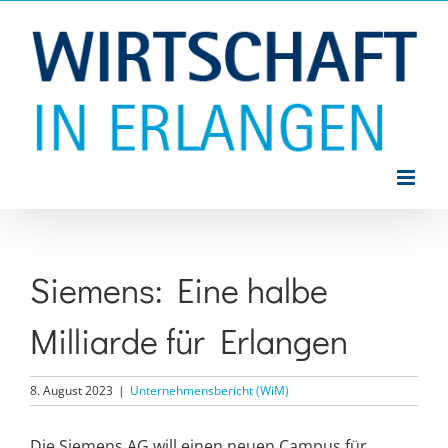
Zum
Inhalt
springen
Siemens: Eine halbe
Milliarde für Erlangen
8. August 2023
|
Unternehmensbericht (WiM)
Die Siemens AG will einen neuen Campus für