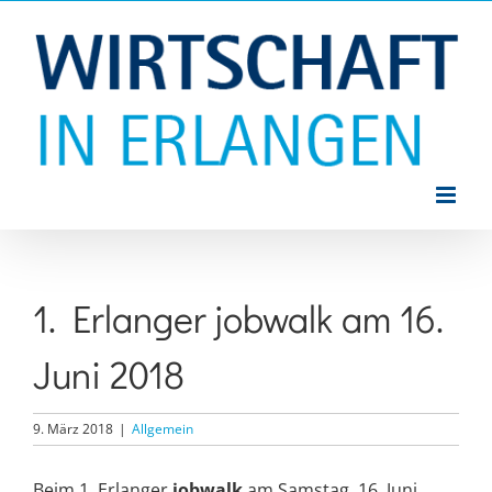
Zum
Inhalt
springen
1. Erlanger jobwalk am 16.
Juni 2018
9. März 2018
|
Allgemein
Beim 1. Erlanger
jobwalk
am Samstag, 16. Juni