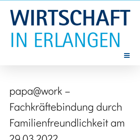
Zum
Inhalt
springen
papa@work –
Fachkräftebindung durch
Familienfreundlichkeit am
29.03.2022