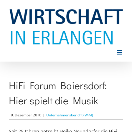
Zum
Inhalt
springen
HiFi Forum Baiersdorf:
Hier spielt die Musik
19. Dezember 2016
|
Unternehmensbericht (WiM)
Seit 25 Jahren betreibt Heiko Neundörfer die HiFi