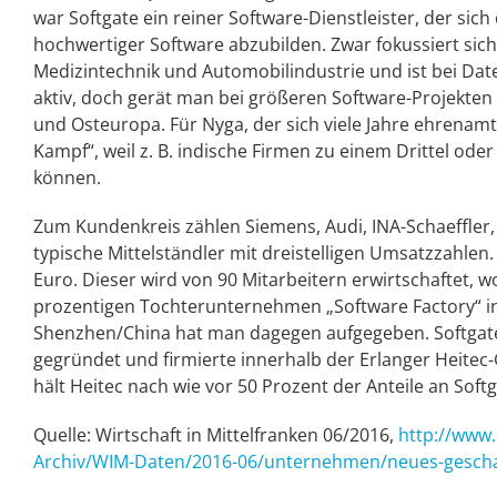
war Softgate ein reiner Software-Dienstleister, der sic
hochwertiger Software abzubilden. Zwar fokussiert sic
Medizintechnik und Automobilindustrie und ist be
aktiv, doch gerät man bei größeren Software-Projekt
und Osteuropa. Für Nyga, der sich viele Jahre ehrenamtli
Kampf“, weil z. B. indische Firmen zu einem Drittel od
können.
Zum Kundenkreis zählen Siemens, Audi, INA-Schaeffler
typische Mittelständler mit dreistelligen Umsatzzahlen
Euro. Dieser wird von 90 Mitarbeitern erwirtschaftet,
prozentigen Tochterunternehmen „Software Factory“ in 
Shenzhen/China hat man dagegen aufgegeben. Softgate 
gegründet und firmierte innerhalb der Erlanger Heite
hält Heitec nach wie vor 50 Prozent der Anteile an Softg
Quelle: Wirtschaft in Mittelfranken 06/2016,
http://www
Archiv/WIM-Daten/2016-06/unternehmen/neues-gescha