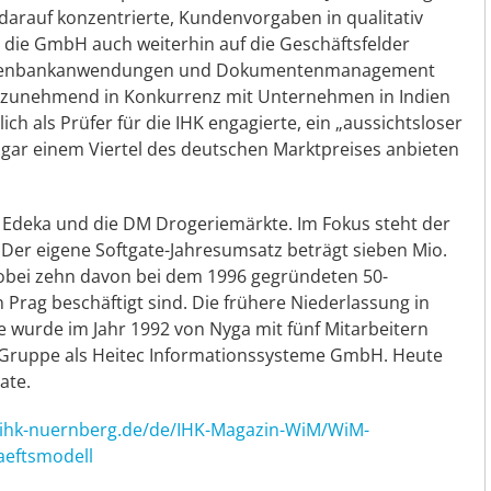
h darauf konzentrierte, Kundenvorgaben in qualitativ
h die GmbH auch weiterhin auf die Geschäftsfelder
i Datenbankanwendungen und Dokumentenmanagement
en zunehmend in Konkurrenz mit Unternehmen in Indien
ch als Prüfer für die IHK engagierte, ein „aussichtsloser
er gar einem Viertel des deutschen Marktpreises anbieten
, Edeka und die DM Drogeriemärkte. Im Fokus steht der
. Der eigene Softgate-Jahresumsatz beträgt sieben Mio.
 wobei zehn davon bei dem 1996 gegründeten 50-
Prag beschäftigt sind. Die frühere Niederlassung in
wurde im Jahr 1992 von Nyga mit fünf Mitarbeitern
c-Gruppe als Heitec Informationssysteme GmbH. Heute
ate.
.ihk-nuernberg.de/de/IHK-Magazin-WiM/WiM-
eftsmodell